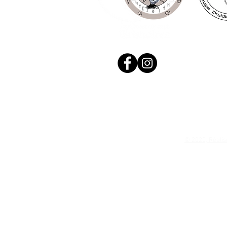
© 2020, Réalis
N. Siret: 53411424400021