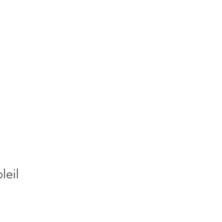
S
ACTUALITES
PLUS
leil