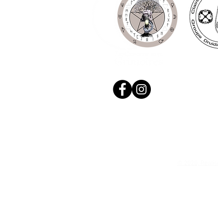
© 2020, Réalis
N. Siret: 53411424400021