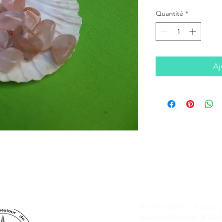
Quantité
*
Aj
Ne manquez aucune a
inscrivez-vous à la 