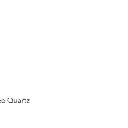
S
ACTUALITES
PLUS
ée Quartz