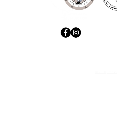
© 2020, Réalis
N. Siret: 53411424400021