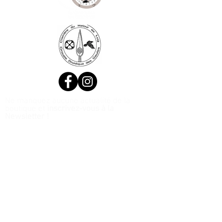
Ne manquez aucune actualité de la
boutique et
inscrivez-vous à la
Newsletter !
N. Siret:
53411424400021
© 2020, Réalisé par Webtailleur