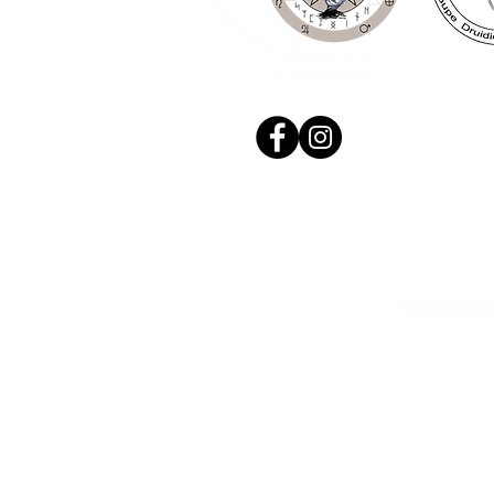
© 2020, Réalis
N. Siret: 53411424400021