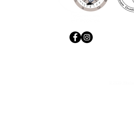
© 2020, Réalis
N. Siret: 53411424400021