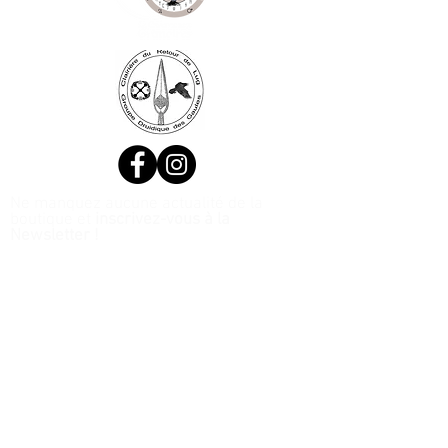
Ne manquez aucune actualité de la
boutique et
inscrivez-vous à la
Newsletter !
N. Siret:
53411424400021
© 2020, Réalisé par Webtailleur