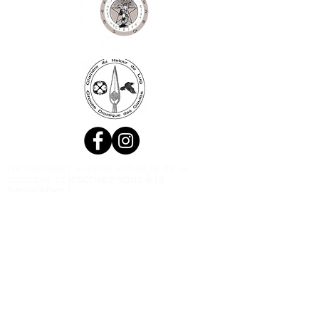
Ne manquez aucune actualité de la
boutique et
inscrivez-vous à la
Newsletter !
N. Siret:
53411424400021
© 2020, Réalisé par Webtailleur