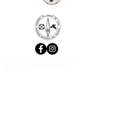
Ne manquez aucune actualité de la
boutique et
inscrivez-vous à la
Newsletter !
N. Siret:
53411424400021
© 2020, Réalisé par Webtailleur