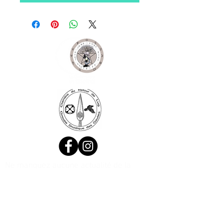
Ne manquez aucune actualité de la
boutique et
inscrivez-vous à la
Newsletter !
N. Siret:
53411424400021
© 2020, Réalisé par Webtailleur