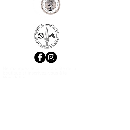
Ne manquez aucune actualité de la
boutique et
inscrivez-vous à la
Newsletter !
N. Siret:
53411424400021
© 2020, Réalisé par Webtailleur