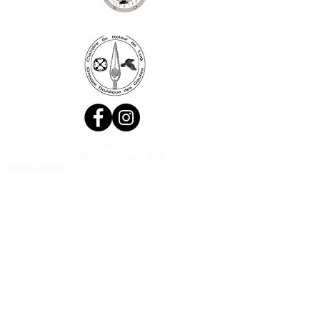
Ne manquez aucune actualité de la
boutique et
inscrivez-vous à la
Newsletter !
N. Siret:
53411424400021
© 2020, Réalisé par Webtailleur