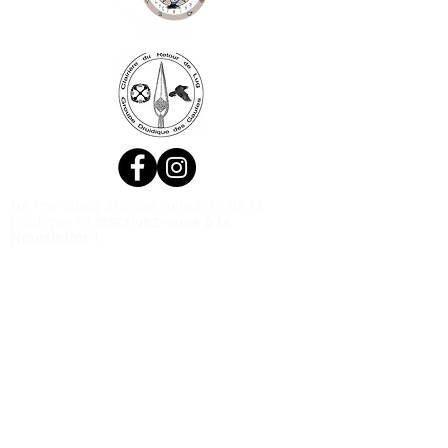
Ne manquez aucune actualité de la
boutique et
inscrivez-vous à la
Newsletter !
N. Siret:
53411424400021
© 2020, Réalisé par Webtailleur