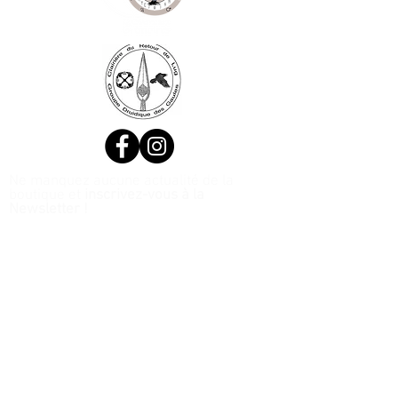
Ne manquez aucune actualité de la
boutique et
inscrivez-vous à la
Newsletter !
N. Siret:
53411424400021
© 2020, Réalisé par Webtailleur