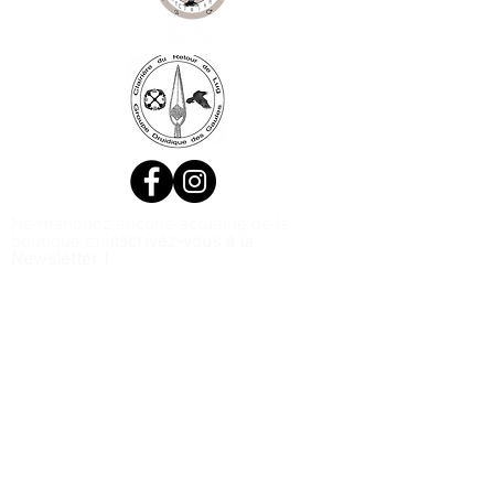
Ne manquez aucune actualité de la
boutique et
inscrivez-vous à la
Newsletter !
N. Siret:
53411424400021
© 2020, Réalisé par Webtailleur