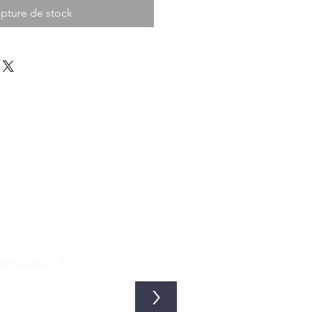
pture de stock
ctualité de la boutique et
Newsletter !
>