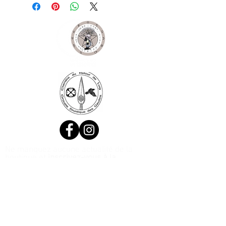
Ne manquez aucune actualité de la
boutique et
inscrivez-vous à la
Newsletter !
N. Siret:
53411424400021
© 2020, Réalisé par Webtailleur