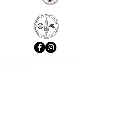
Ne manquez aucune actualité de la
boutique et
inscrivez-vous à la
Newsletter !
N. Siret:
53411424400021
© 2020, Réalisé par Webtailleur