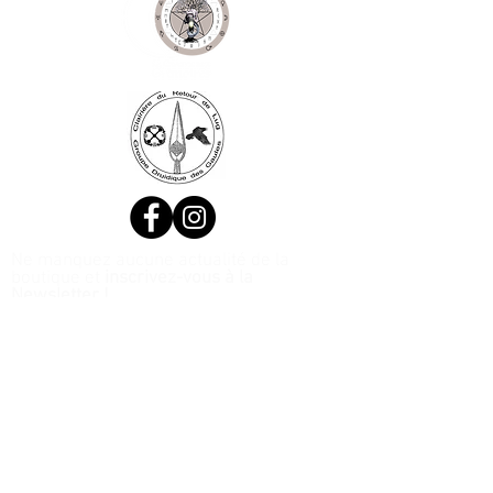
Ne manquez aucune actualité de la
boutique et
inscrivez-vous à la
Newsletter !
N. Siret:
53411424400021
© 2020, Réalisé par Webtailleur