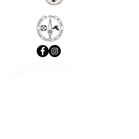
Ne manquez aucune actualité de la
boutique et
inscrivez-vous à la
Newsletter !
N. Siret:
53411424400021
© 2020, Réalisé par Webtailleur