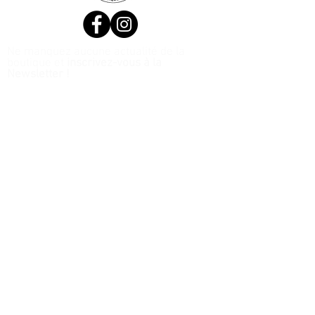
Ne manquez aucune actualité de la
boutique et
inscrivez-vous à la
Newsletter !
N. Siret:
53411424400021
© 2020, Réalisé par Webtailleur
>
J’accepte les termes et
conditions
Voir les conditions
d'utilisation