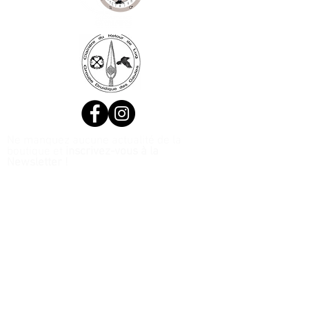
Ne manquez aucune actualité de la
boutique et
inscrivez-vous à la
Newsletter !
N. Siret:
53411424400021
© 2020, Réalisé par Webtailleur