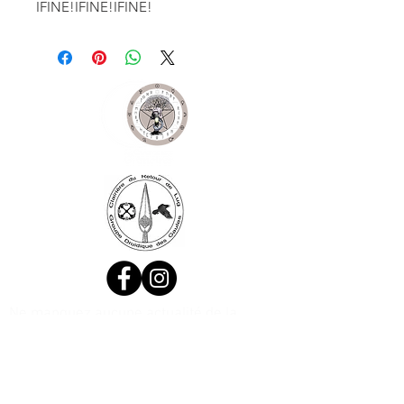
IFINE!IFINE!IFINE!
Ne manquez aucune actualité de la
boutique et
inscrivez-vous à la
Newsletter !
N. Siret:
53411424400021
© 2020, Réalisé par Webtailleur