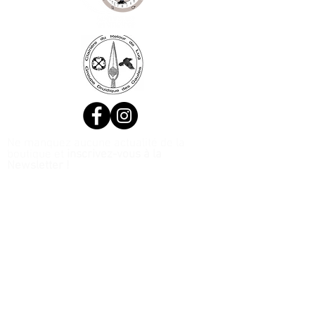
Ne manquez aucune actualité de la
boutique et
inscrivez-vous à la
Newsletter !
N. Siret:
53411424400021
© 2020, Réalisé par Webtailleur