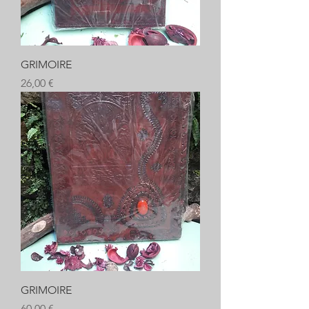
GRIMOIRE
Prix
26,00 €
GRIMOIRE
Prix
60,00 €