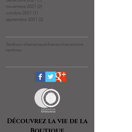
novembre 2021
(2)
2 posts
octobre 2021
(1)
1 post
septembre 2021
(2)
2 posts
Rechercher par Tags
Tambour chamanique
chaman
chamanisme
tambour
Retrouvez-nous
Découvrez la vie de la
Boutique