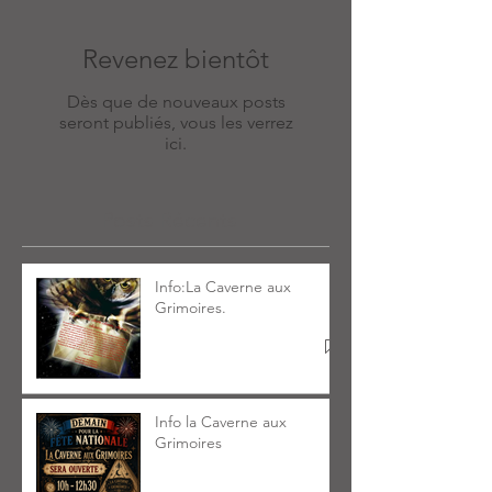
Revenez bientôt
Dès que de nouveaux posts
seront publiés, vous les verrez
ici.
Posts Récents
Info:La Caverne aux
Grimoires.
Info la Caverne aux
Grimoires