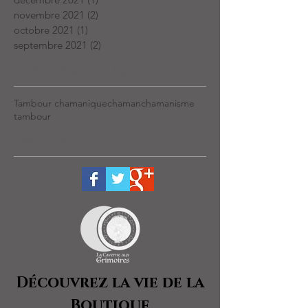
novembre 2021
(2)
2 posts
octobre 2021
(1)
1 post
septembre 2021
(2)
2 posts
Rechercher par Tags
Tambour chamanique
chaman
chamanisme
tambour
Retrouvez-nous
Découvrez la vie de la
Boutique