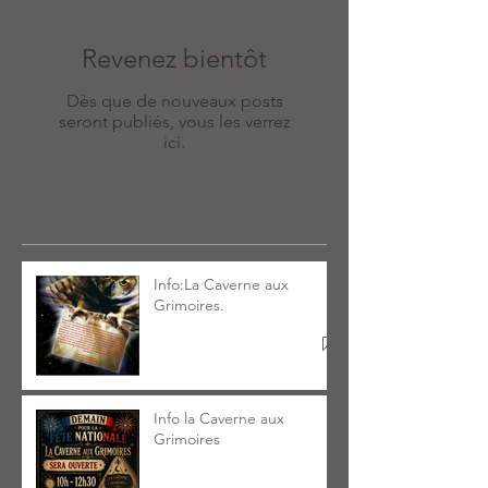
Revenez bientôt
Dès que de nouveaux posts
seront publiés, vous les verrez
ici.
Posts Récents
Info:La Caverne aux
Grimoires.
Info la Caverne aux
Grimoires