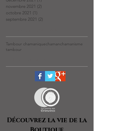
novembre 2021
(2)
2 posts
octobre 2021
(1)
1 post
septembre 2021
(2)
2 posts
Rechercher par Tags
Tambour chamanique
chaman
chamanisme
tambour
Retrouvez-nous
Découvrez la vie de la
Boutique