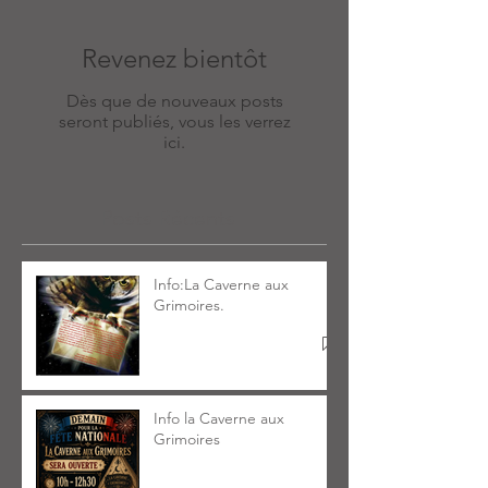
Revenez bientôt
Dès que de nouveaux posts
seront publiés, vous les verrez
ici.
Posts Récents
Info:La Caverne aux
Grimoires.
Info la Caverne aux
Grimoires