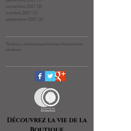
novembre 2021
(2)
2 posts
octobre 2021
(1)
1 post
septembre 2021
(2)
2 posts
Rechercher par Tags
Tambour chamanique
chaman
chamanisme
tambour
Retrouvez-nous
Découvrez la vie de la
Boutique