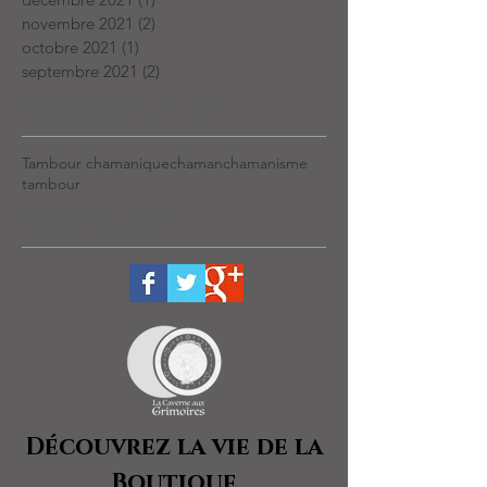
novembre 2021
(2)
2 posts
octobre 2021
(1)
1 post
septembre 2021
(2)
2 posts
Rechercher par Tags
Tambour chamanique
chaman
chamanisme
tambour
Retrouvez-nous
Découvrez la vie de la
Boutique