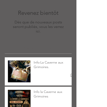
Revenez bientôt
Dès que de nouveaux posts
seront publiés, vous les verrez
ici.
Posts Récents
Info:La Caverne aux
Grimoires.
Info la Caverne aux
Grimoires