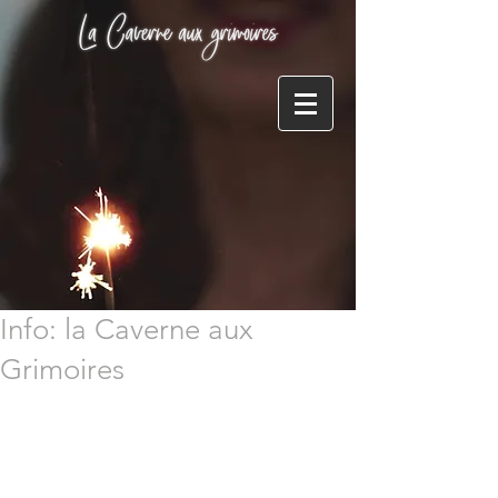
Info: la Caverne aux
Grimoires