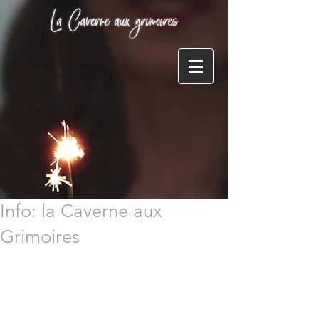
Info: la Caverne aux
Grimoires