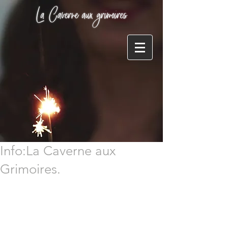
Info:La Caverne aux
Grimoires.